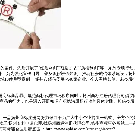
的案件。先后开展了“红盾网剑”“红盾护农”“质检利剑”等一系列专项行动
。此外，为为强化宣传引导，普及识假辨假知识，推动社会诚信体系建设，扬
域10件典型案例 ；扬州市经信委曝光40家企业、个人黑榜名单。未今后
商标商品罪、规范商标代理市场秩序同时，扬州商标注册代理公司倡议
劣商品的行为，也是深入开展知识产权执法维权行动的具体实践。相信今后
.com/ ）。一品扬州商标注册网努力致力于为广大中小企业提供一站式、全方位的
标续展,扬州专利申请代理,找扬州商标注册代理公司,扬州商标事务所就上一
http://www.epbiao.com/zt/shangbiaocx/?