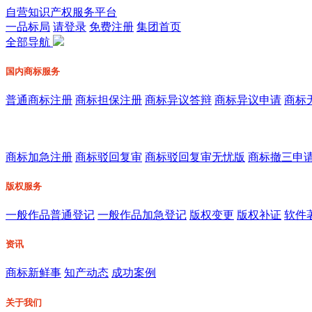
自营知识产权服务平台
一品标局
请登录
免费注册
集团首页
全部导航
国内商标服务
普通商标注册
商标担保注册
商标异议答辩
商标异议申请
商标
商标加急注册
商标驳回复审
商标驳回复审无忧版
商标撤三申
版权服务
一般作品普通登记
一般作品加急登记
版权变更
版权补证
软件
资讯
商标新鲜事
知产动态
成功案例
关于我们