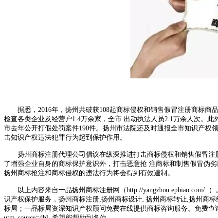
据悉，2016年，扬州共破获108起商标侵权和销售假冒注册商标商品
检查各类企业及经营户1.4万余家，全市 出动执法人员2.1万余人次
市去年公开打假处罚案件190件。扬州市法院还及时通报全市知识产权领
击知识产权违法犯罪行为起到保护作用。
扬州商标注册代理公司倡议在纵深推进打击商标侵权和销售假冒注册
了增强企业自身的商标保护意识外，打击恶意抢 注商标和制售假冒伪
扬州商标抢注和商标侵权的违法行为将会得到有效遏制。
以上内容来自一品扬州商标注册网（http://yangzhou.epbiao
识产权保护服务，扬州商标注册,扬州商标设计, 扬州商标转让,扬州商
标局；一品标局资深知识产权顾问免费在线提供商标咨询服务。免费查询商标能否注册请点击 ：
utm_source=dhl 希望能帮助到各位。