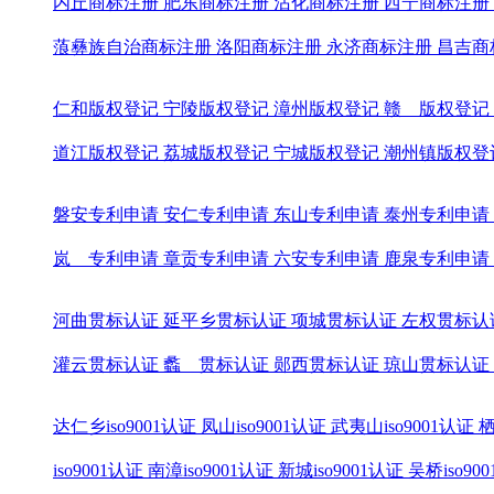
内丘商标注册
肥东商标注册
沾化商标注册
西宁商标注册
蒗彝族自治商标注册
洛阳商标注册
永济商标注册
昌吉商
仁和版权登记
宁陵版权登记
漳州版权登记
赣 版权登记
道江版权登记
荔城版权登记
宁城版权登记
潮州镇版权登
磐安专利申请
安仁专利申请
东山专利申请
泰州专利申请
岚 专利申请
章贡专利申请
六安专利申请
鹿泉专利申请
河曲贯标认证
延平乡贯标认证
项城贯标认证
左权贯标认
灌云贯标认证
蠡 贯标认证
郧西贯标认证
琼山贯标认证
达仁乡iso9001认证
凤山iso9001认证
武夷山iso9001认证
栖
iso9001认证
南漳iso9001认证
新城iso9001认证
吴桥iso90