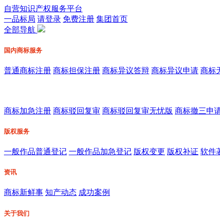
自营知识产权服务平台
一品标局
请登录
免费注册
集团首页
全部导航
国内商标服务
普通商标注册
商标担保注册
商标异议答辩
商标异议申请
商标
* 专利服务由北京一品慧诚知识产权代理有限公司服务
商标加急注册
商标驳回复审
商标驳回复审无忧版
商标撤三申
版权服务
一般作品普通登记
一般作品加急登记
版权变更
版权补证
软件
资讯
商标新鲜事
知产动态
成功案例
关于我们